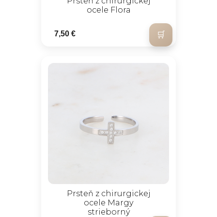
Prsteň z chirurgickej
ocele Flora
7,50 €
Prsteň z chirurgickej
ocele Margy
strieborný