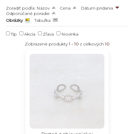
Zoradiť podľa:
Názov
Cena
Dátum pridania
Odporúčané poradie
Obrázky
Tabuľka
Tip
Akcia
Zľava
Novinka
Zobrazené produkty
1 - 10
z celkových
10