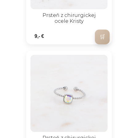
Prsteň z chirurgickej
ocele Kristy
9,- €
Prsteň z chirurgickej