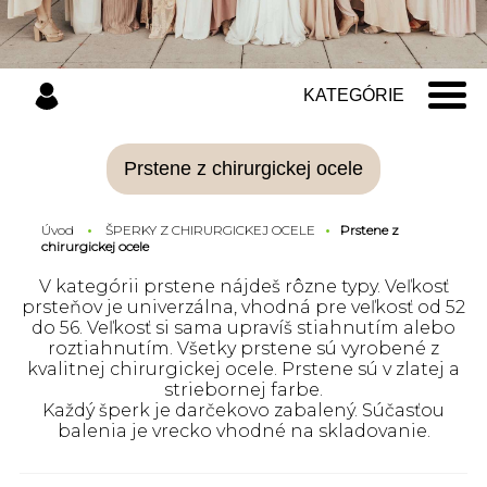
KATEGÓRIE
Prstene z chirurgickej ocele
Úvod
ŠPERKY Z CHIRURGICKEJ OCELE
Prstene z
chirurgickej ocele
V kategórii prstene nájdeš rôzne typy. Veľkosť
prsteňov je univerzálna, vhodná pre veľkosť od 52
do 56. Veľkosť si sama upravíš stiahnutím alebo
roztiahnutím.
Všetky prstene sú vyrobené z
kvalitnej chirurgickej ocele. Prstene sú v zlatej a
striebornej farbe.
Každý šperk je darčekovo zabalený. Súčasťou
balenia je vrecko vhodné na skladovanie.