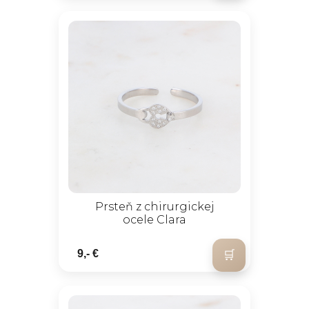
Prsteň z chirurgickej
ocele Clara
9,- €