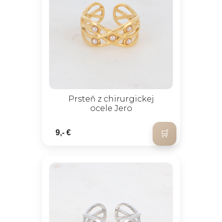
Prsteň z chirurgickej
ocele Jero
9,- €