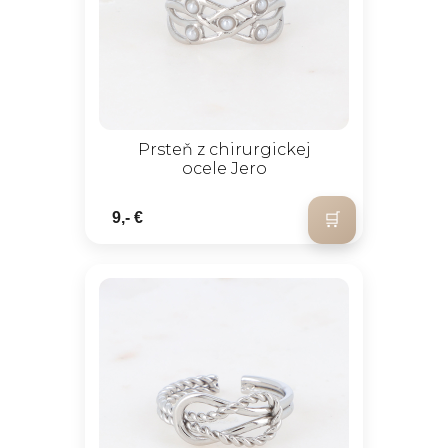
Prsteň z chirurgickej
ocele Jero
9,- €