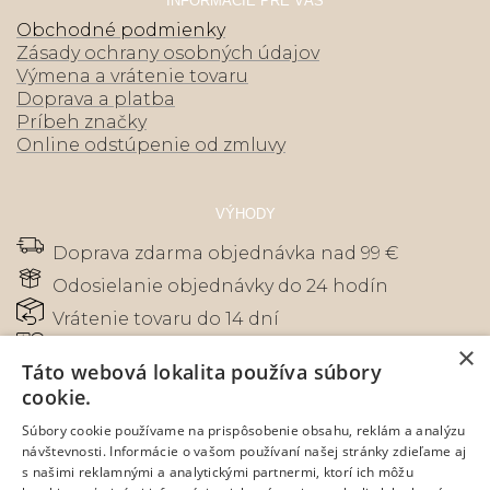
INFORMÁCIE PRE VÁS
Obchodné podmienky
Zásady ochrany osobných údajov
Výmena a vrátenie tovaru
Doprava a platba
Príbeh značky
Online odstúpenie od zmluvy
VÝHODY
Doprava zdarma objednávka nad 99 €
Odosielanie objednávky do 24 hodín
Vrátenie tovaru do 14 dní
×
Zákaznícky servis - tisíce spokojných
Táto webová lokalita používa súbory
zákazníkov
cookie.
Bezpečná online platba kartou, prevodom
alebo na dobierku
Súbory cookie používame na prispôsobenie obsahu, reklám a analýzu
návštevnosti. Informácie o vašom používaní našej stránky zdieľame aj
s našimi reklamnými a analytickými partnermi, ktorí ich môžu