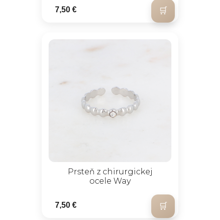
7,50 €
Prsteň z chirurgickej
ocele Way
7,50 €