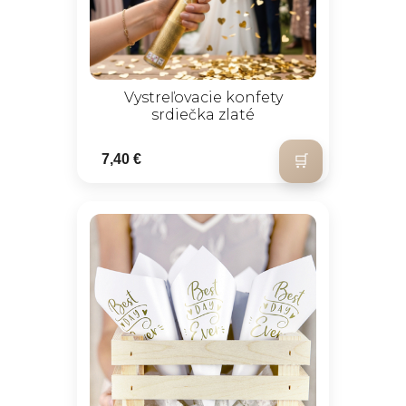
Vystreľovacie konfety
srdiečka zlaté
7,40 €