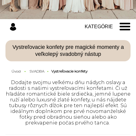
KATEGÓRIE
Vystreľovacie konfety pre magické momenty a
veľkolepý svadobný nástup
Úvod
SVADBA
Vystreľovacie konfety
Dodajte svojmu veľkému dňu nádych oslavy a
radosti s našimi vystreľovacími konfetami. Či už
hľadáte romantické biele srdiečka, jemné lupene
ruží alebo luxusné zlaté konfety, u nás nájdete
tubusy rôznych dĺžok pre ten najlepší efekt. Sú
ideálnym doplnkom pre prvé novomanželské
fotky pred obradnou sieňou alebo ako
prekvapenie počas prvého tanca.