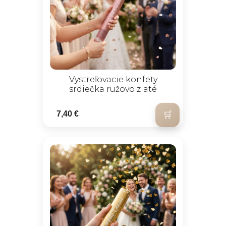
Vystreľovacie konfety
srdiečka ružovo zlaté
7,40 €