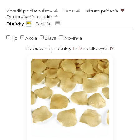
Zoradiť podľa:
Názov
Cena
Dátum pridania
Odporúčané poradie
Obrázky
Tabuľka
Tip
Akcia
Zľava
Novinka
Zobrazené produkty
1 - 17
z celkových
17