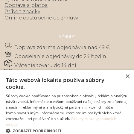
Doprava a platba
Príbeh značky
Online odstúpenie od zmluvy
VÝHODY
Doprava zdarma objednávka nad 49 €
Odosielanie objednávky do 24 hodín
Vrátenie tovaru do 14 dní
×
Zákaznícky servis - tisíce spokojných
Táto webová lokalita používa súbory
zákazníkov
cookie.
Bezpečná online platba kartou, prevodom
alebo na dobierku
Súbory cookie používame na prispôsobenie obsahu, reklám a analýzu
návštevnosti. Informácie o vašom používaní našej stránky zdieľame aj
s našimi reklamnými a analytickými partnermi, ktorí ich môžu
kombinovať s inými informáciami, ktoré ste im poskytli alebo ktoré
zhromaždili pri používaní ich služieb.
Zásady ochrany osobných
údajov
Prepnúť zobrazenie na plnú verziu
ZOBRAZIŤ PODROBNOSTI