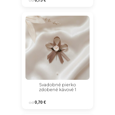
od
0,75 €
Svadobné pierko
zdobené kávové 1
od
0,70 €