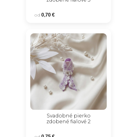
od
0,70 €
Svadobné pierko
zdobené fialové 2
od
0,75 €