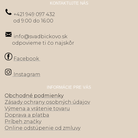
KONTAKTUJTE NÁS
+421 949 097 432
od 9:00 do 16:00
info@svadbickovo.sk
odpovieme ti čo najskôr
Facebook
Instagram
INFORMÁCIE PRE VÁS
Obchodné podmienky
Zásady ochrany osobných údajov
Výmena a vrátenie tovaru
Doprava a platba
Príbeh značky
Online odstúpenie od zmluvy