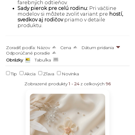
farebných odtieňov.
Sady pierok pre celú rodinu:
Pri väčšine
modelov si môžete zvoliť variant pre
hostí,
svedkov aj rodičov
priamo v detaile
produktu.
Zoradiť podľa:
Názov
Cena
Dátum pridania
Odporúčané poradie
Obrázky
Tabuľka
Tip
Akcia
Zľava
Novinka
Zobrazené produkty
1 - 24
z celkových
96