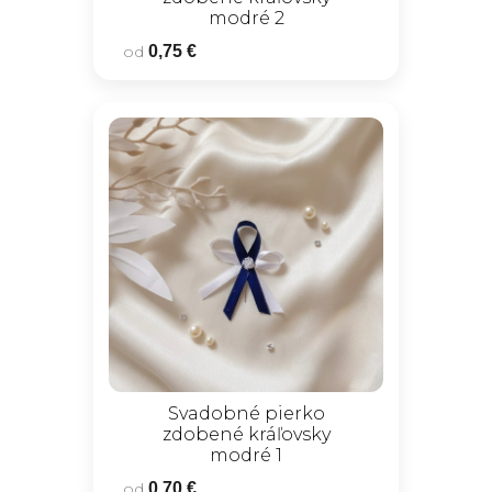
modré 2
od
0,75 €
Svadobné pierko
zdobené kráľovsky
modré 1
od
0,70 €