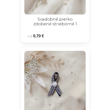
Svadobné pierko
zdobené strieborné 1
od
0,70 €