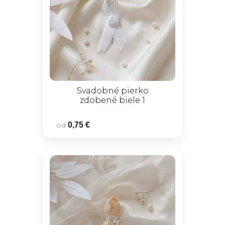
Svadobné pierko
zdobené biele 1
od
0,75 €