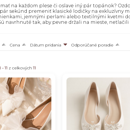
e mať na každom plese či oslave iný pár topánok? Ozd
pár sekúnd premeniť klasické lodičky na exkluzívny m
ienkami, jemnými perlami alebo textilnými kvetmi do
Sú navrhnuté tak, aby pevne držali na mieste, netlačil
Cena
Dátum pridania
Odporúčané poradie
1 - 11
z celkových
11