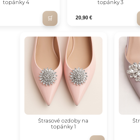
topánky 4
topánky 3
20,90 €
Štrasové ozdoby na
Št
topánky 1