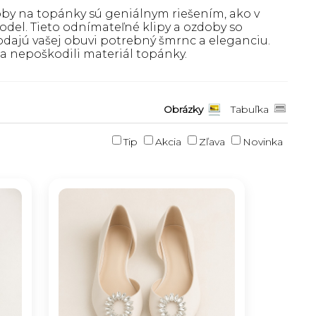
oby na topánky sú geniálnym riešením, ako v
odel. Tieto odnímateľné klipy a ozdoby so
dajú vašej obuvi potrebný šmrnc a eleganciu.
i a nepoškodili materiál topánky.
Obrázky
Tabuľka
Tip
Akcia
Zľava
Novinka