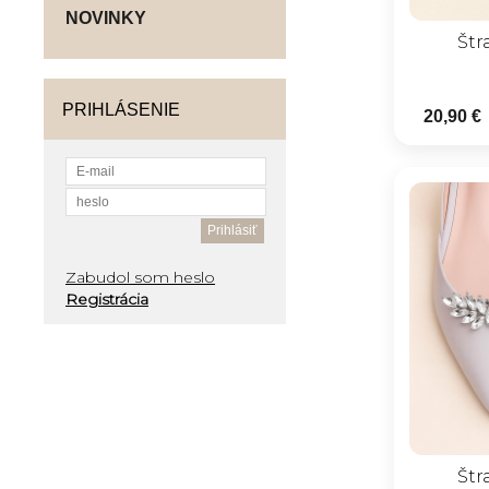
NOVINKY
Štr
PRIHLÁSENIE
20,90 €
Zabudol som heslo
Registrácia
Štr