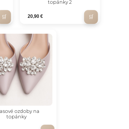
topánky 2
20,90 €
rasové ozdoby na
topánky