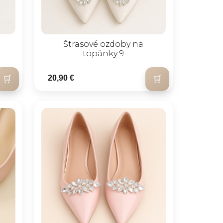
Štrasové ozdoby na
topánky 9
20,90 €