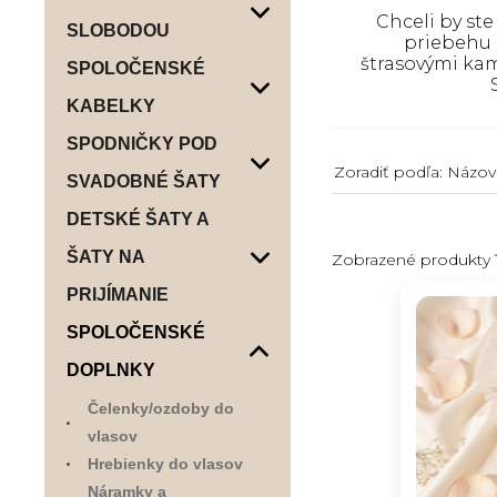
Chceli by st
SLOBODOU
priebehu 
štrasovými kam
SPOLOČENSKÉ
KABELKY
SPODNIČKY POD
Zoradiť podľa:
Názov
SVADOBNÉ ŠATY
DETSKÉ ŠATY A
ŠATY NA
Zobrazené produkty
PRIJÍMANIE
SPOLOČENSKÉ
DOPLNKY
Čelenky/ozdoby do
vlasov
Hrebienky do vlasov
Náramky a