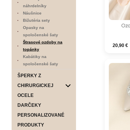
náhrdelníky
Náušnice
Bižutéria sety
Ozd
Opasky na
spoločenské šaty
Štrasové ozdoby na
20,90 €
topánky
Kabátiky na
spoločenské šaty
ŠPERKY Z
CHIRURGICKEJ
OCELE
DARČEKY
PERSONALIZOVANÉ
PRODUKTY