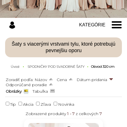
KATEGÓRIE
Šaty s viacerými vrstvami tylu, ktoré potrebujú
pevnejšiu oporu
Úvod
SPODNIČKY POD SVADOBNÉ ŠATY
Obvod 320 cm
Zoradiť podľa:
Názov
Cena
Dátum pridania
Odporúčané poradie
Obrázky
Tabuľka
Tip
Akcia
Zľava
Novinka
Zobrazené produkty
1 - 7
z celkových
7