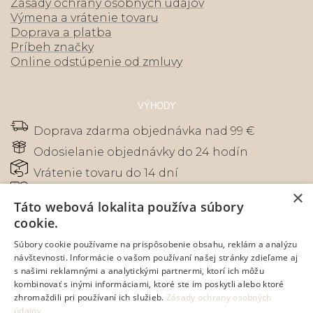
Zásady ochrany osobných údajov
Výmena a vrátenie tovaru
Doprava a platba
Príbeh značky
Online odstúpenie od zmluvy
VÝHODY
Doprava zdarma objednávka nad 99 €
Odosielanie objednávky do 24 hodín
Vrátenie tovaru do 14 dní
×
Zákaznícky servis - tisíce spokojných
Táto webová lokalita používa súbory
zákazníkov
cookie.
Bezpečná online platba kartou, prevodom
alebo na dobierku
Súbory cookie používame na prispôsobenie obsahu, reklám a analýzu
návštevnosti. Informácie o vašom používaní našej stránky zdieľame aj
s našimi reklamnými a analytickými partnermi, ktorí ich môžu
kombinovať s inými informáciami, ktoré ste im poskytli alebo ktoré
zhromaždili pri používaní ich služieb.
Zásady ochrany osobných
údajov