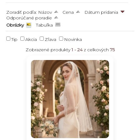
Zoradiť podľa:
Názov
Cena
Dátum pridania
Odporúčané poradie
Obrázky
Tabuľka
Tip
Akcia
Zľava
Novinka
Zobrazené produkty
1 - 24
z celkových
75
Krátke svadobné závoje