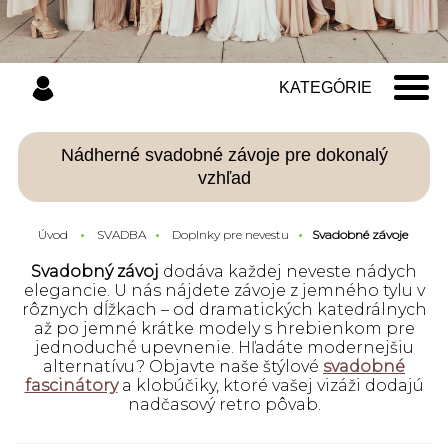
KATEGÓRIE
Nádherné svadobné závoje pre dokonalý
vzhľad
Úvod
SVADBA
Doplnky pre nevestu
Svadobné závoje
Svadobný závoj
dodáva každej neveste nádych
elegancie. U nás nájdete závoje z jemného tylu v
rôznych dĺžkach – od dramatických katedrálnych
až po jemné krátke modely s hrebienkom pre
jednoduché upevnenie. Hľadáte modernejšiu
alternatívu? Objavte naše štýlové
svadobné
fascinátory
a klobúčiky, ktoré vašej vizáži dodajú
nadčasový retro pôvab.