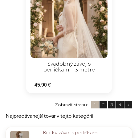
Svadobný závoj s
perličkami - 3 metre
45,90 €
1
2
3
4
»
Zobraziť stranu:
Najpredávanejší tovar v tejto kategórii
Krátky závoj s perličkami