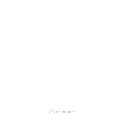
Dlhé svadobné závoje
27 produktov