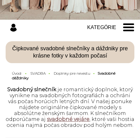
KATEGÓRIE
Čipkované svadobné slnečníky a dáždniky pre
krásne fotky v každom počasí
Úvod
SVADBA
Doplnky pre nevestu
Svadobné
dáždniky
Svadobný slnečník
je romantický doplnok, ktorý
vynikne na svadobných fotografiách a ochráni
vás počas horúcich letných dní. V našej ponuke
nájdete originálne čipkované modely s
absolútne ženským šarmom. K slnečníkom
odporúčame aj
svadobné vejáre
, ktoré vaši hostia
ocenia najmä počas obradov pod holým nebom.