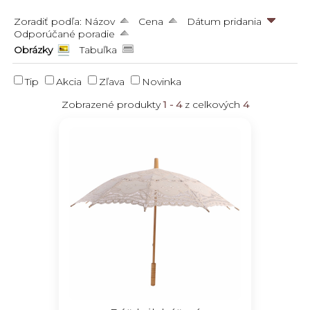
Zoradiť podľa:
Názov
Cena
Dátum pridania
Odporúčané poradie
Obrázky
Tabuľka
Tip
Akcia
Zľava
Novinka
Zobrazené produkty
1 - 4
z celkových
4