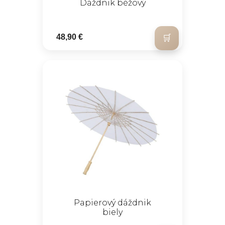
Dáždnik béžový
48,90 €
Papierový dáždnik
biely