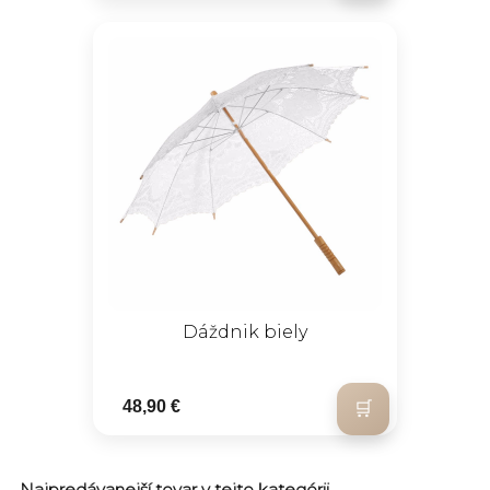
Dáždnik biely
48,90 €
Najpredávanejší tovar v tejto kategórii