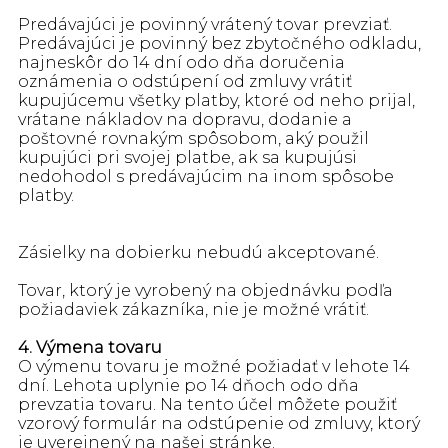
Predávajúci je povinný vrátený tovar prevziať.
Predávajúci je povinný bez zbytočného odkladu,
najneskôr do 14 dní odo dňa doručenia
oznámenia o odstúpení od zmluvy vrátiť
kupujúcemu všetky platby, ktoré od neho prijal,
vrátane nákladov na dopravu, dodanie a
poštovné rovnakým spôsobom, aký použil
kupujúci pri svojej platbe, ak sa kupujúsi
nedohodol s predávajúcim na inom spôsobe
platby.
Zásielky na dobierku nebudú akceptované.
Tovar, ktorý je vyrobený na objednávku podľa
požiadaviek zákazníka, nie je možné vrátiť.
4. Výmena tovaru
O výmenu tovaru je možné požiadať v lehote 14
dní. Lehota uplynie po 14 dňoch odo dňa
prevzatia tovaru.
Na tento účel môžete použiť
vzorový formulár na odstúpenie od zmluvy, ktorý
je uverejnený na našej stránke.