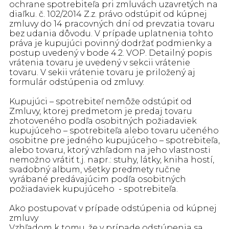
ochrane spotrebiteľa pri zmluvách uzavretých na
diaľku. č. 102/2014 Z.z. právo odstúpiť od kúpnej
zmluvy do 14 pracovných dní od prevzatia tovaru
bez udania dôvodu. V prípade uplatnenia tohto
práva je kupujúci povinný dodržať podmienky a
postup uvedený v bode 4.2. VOP. Detailný popis
vrátenia tovaru je uvedený v sekcii vrátenie
tovaru. V sekii vrátenie tovaru je priložený aj
formulár odstúpenia od zmluvy.
Kupujúci – spotrebiteľ nemôže odstúpiť od
Zmluvy, ktorej predmetom je predaj tovaru
zhotoveného podľa osobitných požiadaviek
kupujúceho – spotrebiteľa alebo tovaru učeného
osobitne pre jedného kupujúceho – spotrebiteľa,
alebo tovaru, ktorý vzhľadom na jeho vlastnosti
nemožno vrátiť t.j. napr.: stuhy, látky, kniha hostí,
svadobný album, všetky predmety ručne
vyrábané predávajúcim podľa osobitných
požiadaviek kupujúceho - spotrebiteľa.
Ako postupovať v prípade odstúpenia od kúpnej
zmluvy
Vzhľadom k tomu, že v prípade odstúpenia sa