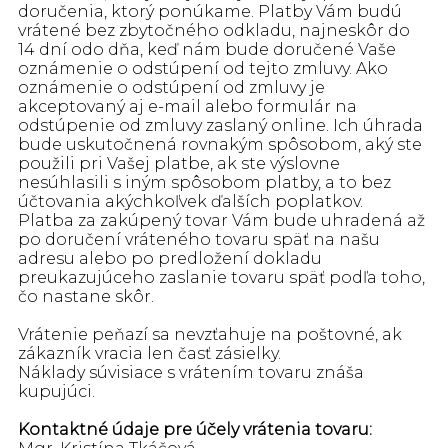
doručenia, ktorý ponúkame. Platby Vám budú
vrátené bez zbytočného odkladu, najneskôr do
14 dní odo dňa, keď nám bude doručené Vaše
oznámenie o odstúpení od tejto zmluvy. Ako
oznámenie o odstúpení od zmluvy je
akceptovaný aj e-mail alebo formulár na
odstúpenie od zmluvy zaslaný online. Ich úhrada
bude uskutočnená rovnakým spôsobom, aký ste
použili pri Vašej platbe, ak ste výslovne
nesúhlasili s iným spôsobom platby, a to bez
účtovania akýchkoľvek ďalších poplatkov.
Platba za zakúpený tovar Vám bude uhradená až
po doručení vráteného tovaru späť na našu
adresu alebo po predložení dokladu
preukazujúceho zaslanie tovaru späť podľa toho,
čo nastane skôr.
Vrátenie peňazí sa nevzťahuje na poštovné, ak
zákazník vracia len časť zásielky.
Náklady súvisiace s vrátením tovaru znáša
kupujúci.
Kontaktné údaje pre účely vrátenia tovaru: