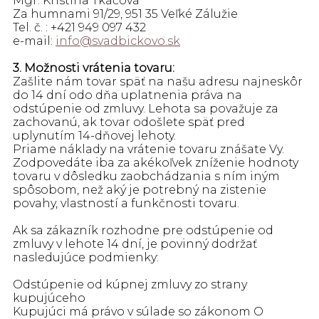
Mgr. Kristína Tkáčová
Za humnami 91/29, 951 35 Veľké Zálužie
Tel. č. :
+421 949 097 432
e-mail:
info@svadbickovo.sk
3. Možnosti vrátenia tovaru:
Zašlite nám tovar späť na našu adresu najneskôr
do 14 dní odo dňa uplatnenia práva na
odstúpenie od zmluvy. Lehota sa považuje za
zachovanú, ak tovar odošlete späť pred
uplynutím 14-dňovej lehoty.
Priame náklady na vrátenie tovaru znášate Vy.
Zodpovedáte iba za akékoľvek zníženie hodnoty
tovaru v dôsledku zaobchádzania s ním iným
spôsobom, než aký je potrebný na zistenie
povahy, vlastností a funkčnosti tovaru.
Ak sa zákazník rozhodne pre odstúpenie od
zmluvy v lehote 14 dní, je povinný dodržať
nasledujúce podmienky:
Odstúpenie od kúpnej zmluvy zo strany
kupujúceho
Kupujúci má právo v súlade so zákonom O