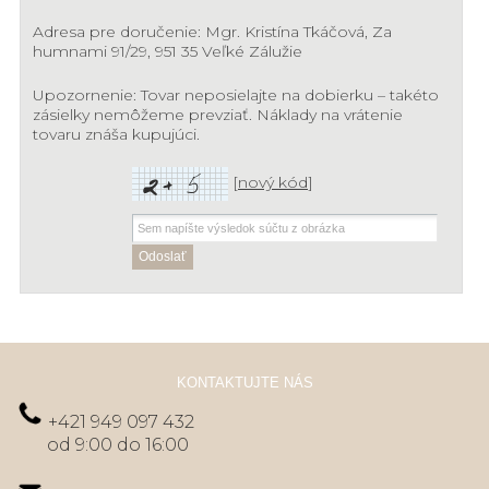
Adresa pre doručenie: Mgr. Kristína Tkáčová, Za
humnami 91/29, 951 35 Veľké Zálužie
Upozornenie: Tovar neposielajte na dobierku – takéto
zásielky nemôžeme prevziať. Náklady na vrátenie
tovaru znáša kupujúci.
[
nový kód
]
KONTAKTUJTE NÁS
+421 949 097 432
od 9:00 do 16:00