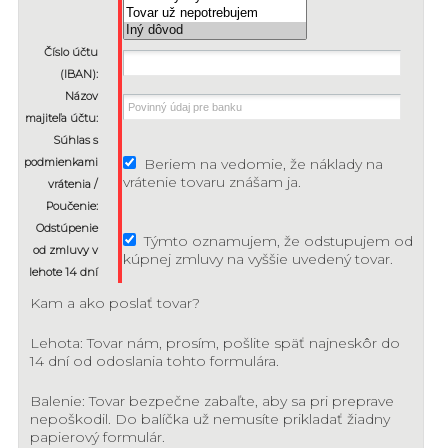
Číslo účtu
(IBAN):
Názov
majiteľa účtu:
Súhlas s
podmienkami
Beriem na vedomie, že náklady na
vrátenie tovaru znášam ja.
vrátenia /
Poučenie:
Odstúpenie
Týmto oznamujem, že odstupujem od
od zmluvy v
kúpnej zmluvy na vyššie uvedený tovar.
lehote 14 dní
Kam a ako poslať tovar?
Lehota: Tovar nám, prosím, pošlite späť najneskôr do
14 dní od odoslania tohto formulára.
Balenie: Tovar bezpečne zabaľte, aby sa pri preprave
nepoškodil. Do balíčka už nemusíte prikladať žiadny
papierový formulár.