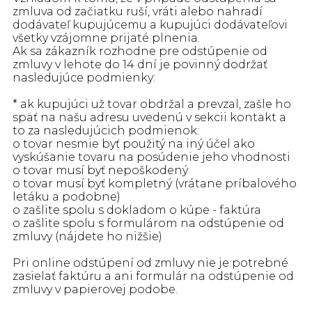
zmluva od začiatku ruší, vráti alebo nahradí
dodávateľ kupujúcemu a kupujúci dodávateľovi
všetky vzájomne prijaté plnenia.
Ak sa zákazník rozhodne pre odstúpenie od
zmluvy v lehote do 14 dní je povinný dodržať
nasledujúce podmienky:
* ak kupujúci už tovar obdržal a prevzal, zašle ho
späť na našu adresu uvedenú v sekcii kontakt a
to za nasledujúcich podmienok:
o tovar nesmie byť použitý na iný účel ako
vyskúšanie tovaru na posúdenie jeho vhodnosti
o tovar musí byť nepoškodený
o tovar musí byť kompletný (vrátane príbalového
letáku a podobne)
o zašlite spolu s dokladom o kúpe - faktúra
o zašlite spolu s formulárom na odstúpenie od
zmluvy (nájdete ho nižšie)
Pri online odstúpení od zmluvy nie je potrebné
zasielať faktúru a ani formulár na odstúpenie od
zmluvy v papierovej podobe.