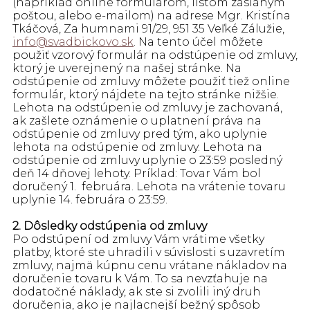
(napríklad online formulárom, listom zaslaným
poštou, alebo e-mailom) na adrese Mgr. Kristína
Tkáčová, Za humnami 91/29, 951 35 Veľké Zálužie,
info@svadbickovo.sk
. Na tento účel môžete
použiť vzorový formulár na odstúpenie od zmluvy,
ktorý je uverejnený na našej stránke. Na
odstúpenie od zmluvy môžete použiť tiež online
formulár, ktorý nájdete na tejto stránke nižšie.
Lehota na odstúpenie od zmluvy je zachovaná,
ak zašlete oznámenie o uplatnení práva na
odstúpenie od zmluvy pred tým, ako uplynie
lehota na odstúpenie od zmluvy. Lehota na
odstúpenie od zmluvy uplynie o 23:59 posledný
deň 14 dňovej lehoty. Príklad: Tovar Vám bol
doručený 1. februára. Lehota na vrátenie tovaru
uplynie 14. februára o 23:59.
2. Dôsledky odstúpenia od zmluvy
Po odstúpení od zmluvy Vám vrátime všetky
platby, ktoré ste uhradili v súvislosti s uzavretím
zmluvy, najmä kúpnu cenu vrátane nákladov na
doručenie tovaru k Vám. To sa nevzťahuje na
dodatočné náklady, ak ste si zvolili iný druh
doručenia, ako je najlacnejší bežný spôsob