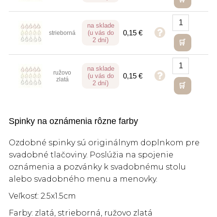
na sklade
0,15 €
(u vás do
strieborná
2 dní)
na sklade
ružovo
0,15 €
(u vás do
zlatá
2 dní)
Spinky na oznámenia rôzne farby
Ozdobné spinky sú originálnym doplnkom pre
svadobné tlačoviny. Poslúžia na spojenie
oznámenia a pozvánky k svadobnému stolu
alebo svadobného menu a menovky.
Veľkosť:
2.5x1.5cm
Farby: zlatá, strieborná, ružovo zlatá