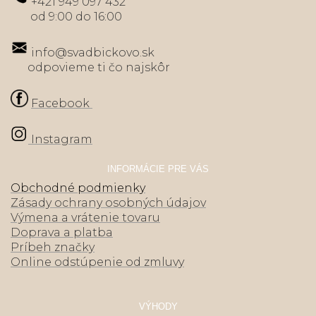
+421 949 097 432
od 9:00 do 16:00
info@svadbickovo.sk
odpovieme ti čo najskôr
Facebook
Instagram
INFORMÁCIE PRE VÁS
Obchodné podmienky
Zásady ochrany osobných údajov
Výmena a vrátenie tovaru
Doprava a platba
Príbeh značky
Online odstúpenie od zmluvy
VÝHODY