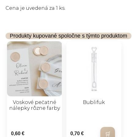
Cena je uvedená za 1 ks.
Produkty kupované spoločne s týmto produktom
Voskové pečatné
Bublifuk
nálepky rôzne farby
0,60 €
0,70 €